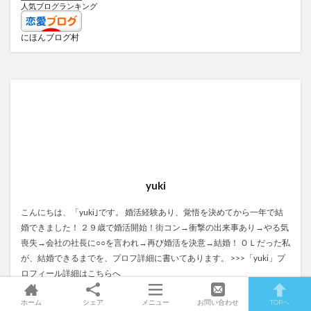
人気ブログランキング
にほんブログ村
yuki
こんにちは、「yuki｣です。 婚活経験あり、覚悟を決めてから一年で結
婚できました！ ２９歳で婚活開始！街コン→衝撃の出来事あり→やる気
喪失→会社の社長に○○を言われ→再び婚活を決意→結婚！ ＯＬだった私
が、結婚できるまでを、プロフ詳細に書いてあります。
>>>「yuki」プ
ロフィール詳細はこちらへ
ホーム
シェア
メニュー
お問い合わせ
TOPへ