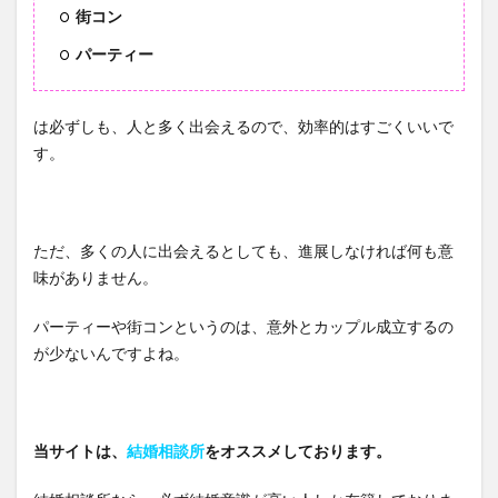
街コン
婚活
を効
パーティー
率化
をは
かり
は必ずしも、人と多く出会えるので、効率的はすごくいいで
スタ
す。
ート
させ
るあ
なた
ただ、多くの人に出会えるとしても、進展しなければ何も意
へ
味がありません。
パーティーや街コンというのは、意外とカップル成立するの
が少ないんですよね。
当サイトは、
結婚相談所
をオススメしております。