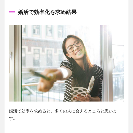
るなら
自分か
婚活で効率化を求め結果
ら改
善？！
２選
3.1
婚活
で年
齢を
気に
しす
ぎる
と効
率が
悪く
な
る？
婚活で効率を求めると、多くの人に会えるところと思いま
す。
3.2
これ
から