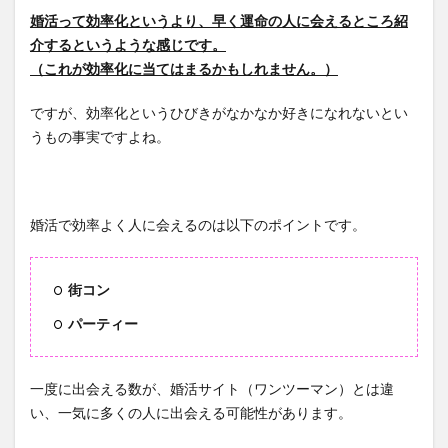
る先
婚活って効率化というより、早く運命の人に会えるところ紹
を間
介するというような感じです。
違え
（これが効率化に当てはまるかもしれません。）
ては
いけ
ですが、効率化というひびきがなかなか好きになれないとい
ない
うもの事実ですよね。
2.1
婚活
の効
率化
婚活で効率よく人に会えるのは以下のポイントです。
を最
大限
に発
街コン
揮す
る場
パーティー
所
3
一度に出会える数が、婚活サイト（ワンツーマン）とは違
婚活を
い、一気に多くの人に出会える可能性があります。
効率化
を求め