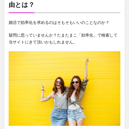
求め
由とは？
ても
大丈
夫？
婚活で効率化を求めるのはそもそもいいのことなのか？
その
理由
疑問に思っていませんか？たまたまこ「効率化」で検索して
と
当サイトにきて頂いかもしれません。
は？
1.1
婚活
で効
率化
を求
め結
果
2
婚活
で効
率を
求め