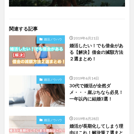
関連する記事
2019年6月21日
婚活ノウハウ
婚活したい！でも借金があ
る【解決】借金の減額方法
２選まとめ！
2019年6月14日
婚活ノウハウ
30代で婚活が全然ダ
メ・・・崖ぷちなら必見！
一年以内に結婚3選！
2019年6月28日
婚活ノウハウ
婚活が長期化してしまう理
由はこれ！解決策７選まと