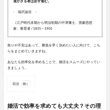
退かざる者は必ず進む。
- 福沢諭吉 -
（江戸時代末期から明治初期の中津藩士、啓蒙思想
家、教育者 / 1835～1901
焦りや不安はあって、勝負を早く決めたい人に向けて、こち
らをまとめていきますね。
あなたも効率化を求めることで、婚活をスムーズにやってい
きましょう。
目次
1
婚活
で効
婚活で効率を求めても大丈夫？その理
率を