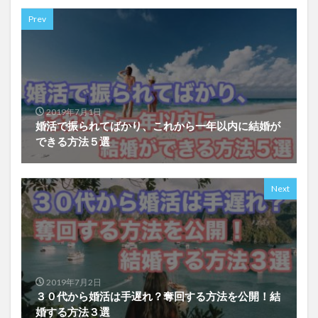
Prev
2019年7月1日
婚活で振られてばかり、これから一年以内に結婚が
できる方法５選
Next
2019年7月2日
３０代から婚活は手遅れ？奪回する方法を公開！結
婚する方法３選