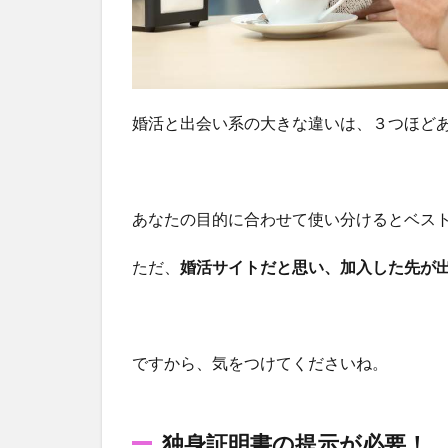
する
1.3
ここ
の違
婚活と出会い系の大きな違いは、３つほど
いも
でか
い！
1.4
あなたの目的に合わせて使い分けるとベス
精神
ただ、
婚活サイトだと思い、加入した先が
面で
疲れ
てし
まう
ですから、気をつけてくださいね。
場面
も
1.5
独身証明書の提示が必要！