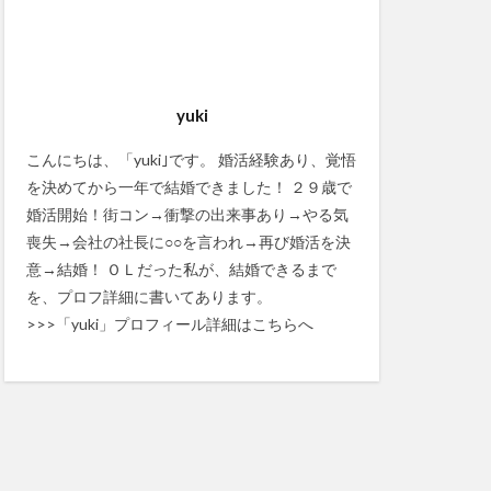
yuki
こんにちは、「yuki｣です。 婚活経験あり、覚悟
を決めてから一年で結婚できました！ ２９歳で
婚活開始！街コン→衝撃の出来事あり→やる気
喪失→会社の社長に○○を言われ→再び婚活を決
意→結婚！ ＯＬだった私が、結婚できるまで
を、プロフ詳細に書いてあります。
>>>「yuki」プロフィール詳細はこちらへ