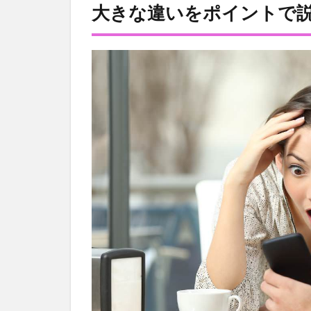
な違
大きな違いをポイントで
いを
ポイ
ント
で説
明！
1.1
独身
証明
書の
提示
が必
要！
1.2
結婚
の意
志を
確認