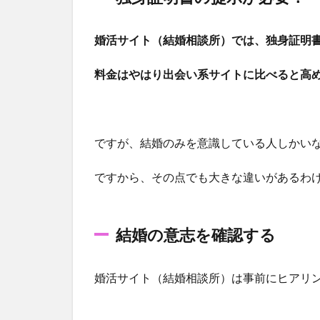
誰で
も簡
単に
婚活サイト（結婚相談所）では、独身証明
参加
でき
料金はやはり出会い系サイトに比べると高
る
2
婚活
ですが、結婚のみを意識している人しかい
と出
会い
ですから、その点でも大きな違いがあるわ
系の
違い
ポイ
結婚の意志を確認する
ン
ト！
婚活サイト（結婚相談所）は事前にヒアリ